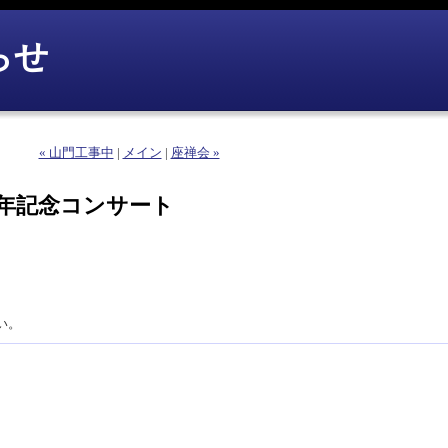
らせ
« 山門工事中
|
メイン
|
座禅会 »
年記念コンサート
い。